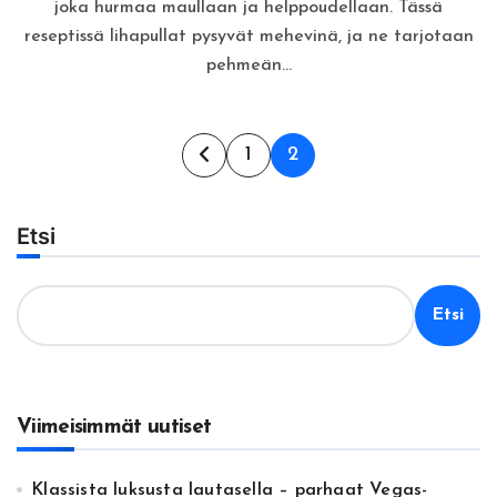
joka hurmaa maullaan ja helppoudellaan. Tässä
reseptissä lihapullat pysyvät mehevinä, ja ne tarjotaan
pehmeän…
Artikkelien
1
2
sivutus
Etsi
Etsi
Viimeisimmät uutiset
Klassista luksusta lautasella – parhaat Vegas-