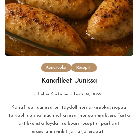
Kanaruoka
Reseptit
Kanafileet Uunissa
Helmi Koskinen
kesä 24, 2025
Kanafileet uunissa on täydellinen arkiruoka: nopea,
terveellinen ja muunneltavissa moneen makuun. Tästä
artikkelista löydät selkeän reseptin, parhaat
maustamisvinkit ja tarjoiluideat…