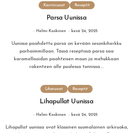
Kasvisruoat
Reseptit
Parsa Uunissa
Helmi Koskinen
kesä 24, 2025
Uunissa paahdettu parsa on kevään sesonkiherkku
parhaimmillaan. Tässä reseptissä parsa saa
karamellisoidun paahteisen maun ja mehukkaan
rakenteen alle puolessa tunnissa.…
Liharuoat
Reseptit
Lihapullat Uunissa
Helmi Koskinen
kesä 24, 2025
Lihapullat uunissa ovat klassinen suomalainen arkiruoka,