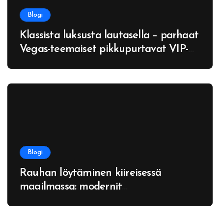
Blogi
Klassista luksusta lautasella – parhaat
Vegas-teemaiset pikkupurtavat VIP-
koti-iltoihin
Blogi
Rauhan löytäminen kiireisessä
maailmassa: modernit
kaupunkiparentit