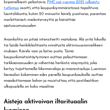
kirjaimellisesti pelastavia.
PMC:ssä vuonna 2025 julkaistu
tutkimus
osoitti, että kaupunkiymmäristössä tapahtuva
luontoliikunta, kuten 20 minuutin kävely puistossa, parantaa
merkittävästi mielenterveyttä ja häivättää
ajatussumuisuuden.
Avainkohta on pitää intensiteetti matalana. Älä yritä hikoilla
tai lyödä henkilökohtaista ennätystä aktiivisuusrannekkeen
mukaan. Kävele vain ja katso puita. Tämä
kaupunkimetsistäytyminen auttaa palauttamaan
tarkkaavaisuuden ja vähentää henkistä väsymystä, joka
kertyy tuijottamalla liikennevaloja ja mainostauluja. Luonnon
läsnaolon kokeminen edes pienellä kaupunkiaukiolla auttaa
maadoittamaan kehon ja muistuttaa, että postilaatikon
ulkopuolella on koko maailma.
Aisteja aktivoivan iltarituaalin