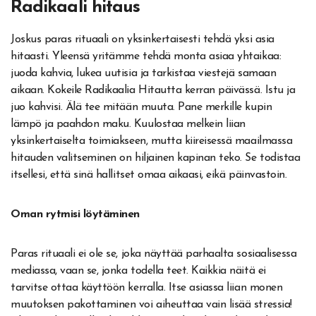
Radikaali hitaus
Joskus paras rituaali on yksinkertaisesti tehdä yksi asia
hitaasti. Yleensä yritämme tehdä monta asiaa yhtaikaa:
juoda kahvia, lukea uutisia ja tarkistaa viestejä samaan
aikaan. Kokeile Radikaalia Hitautta kerran päivässä. Istu ja
juo kahvisi. Älä tee mitään muuta. Pane merkille kupin
lämpö ja paahdon maku. Kuulostaa melkein liian
yksinkertaiselta toimiakseen, mutta kiireisessä maailmassa
hitauden valitseminen on hiljainen kapinan teko. Se todistaa
itsellesi, että sinä hallitset omaa aikaasi, eikä päinvastoin.
Oman rytmisi löytäminen
Paras rituaali ei ole se, joka näyttää parhaalta sosiaalisessa
mediassa, vaan se, jonka todella teet. Kaikkia näitä ei
tarvitse ottaa käyttöön kerralla. Itse asiassa liian monen
muutoksen pakottaminen voi aiheuttaa vain lisää stressia!