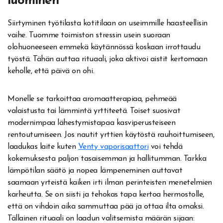
luominen
Siirtyminen työtilasta kotitilaan on useimmille haasteellisin
vaihe. Tuomme toimiston stressin usein suoraan
olohuoneeseen emmekä käytännössä koskaan irrottaudu
työstä. Tähän auttaa rituaali, joka aktivoi aistit kertomaan
keholle, että päivä on ohi.
Monelle se tarkoittaa aromaatterapiaa, pehmeää
valaistusta tai lämmintä yrttiteetä. Toiset suosivat
modernimpaa lähestymistapaa kasviperusteiseen
rentoutumiseen. Jos nautit yrttien käytöstä rauhoittumiseen,
laadukas laite kuten
Venty vaporisaattori
voi tehdä
kokemuksesta paljon tasaisemman ja hallitumman. Tarkka
lämpötilan säätö ja nopea lämpeneminen auttavat
saamaan yrteistä kaiken irti ilman perinteisten menetelmien
karheutta. Se on siisti ja tehokas tapa kertoa hermostolle,
että on vihdoin aika sammuttaa pää ja ottaa ilta omaksi.
Tällainen rituaali on laadun valitsemista määrän sijaan: