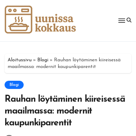
Skip
to
content
Aloitussivu
»
Blogi
»
Rauhan löytäminen kiireisessä
maailmassa: modernit kaupunkiparentit
Blogi
Rauhan löytäminen kiireisessä
maailmassa: modernit
kaupunkiparentit