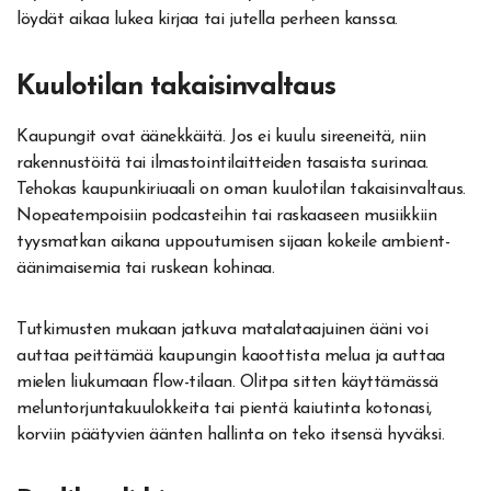
löydät aikaa lukea kirjaa tai jutella perheen kanssa.
Kuulotilan takaisinvaltaus
Kaupungit ovat äänekkäitä. Jos ei kuulu sireeneitä, niin
rakennustöitä tai ilmastointilaitteiden tasaista surinaa.
Tehokas kaupunkiriuaali on oman kuulotilan takaisinvaltaus.
Nopeatempoisiin podcasteihin tai raskaaseen musiikkiin
tyysmatkan aikana uppoutumisen sijaan kokeile ambient-
äänimaisemia tai ruskean kohinaa.
Tutkimusten mukaan jatkuva matalataajuinen ääni voi
auttaa peittämää kaupungin kaoottista melua ja auttaa
mielen liukumaan flow-tilaan. Olitpa sitten käyttämässä
meluntorjuntakuulokkeita tai pientä kaiutinta kotonasi,
korviin päätyvien äänten hallinta on teko itsensä hyväksi.