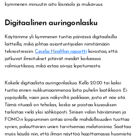
kymmenen minuutin aito läsnäolo ja mukavuus.
Digitaalinen auringonlasku
Käytämme yli kymmenen tuntia päivässä digitaalisilla
laitteilla, mikä johtaa asiantuntijoiden nimitämään
teknostressiin.
Cecelia Healthin raportti
korostaa, että
jatkuvat ilmoitukset pitävät meidät korkeassa
valmiustilassa, mikä estaa aivoja lepotumasta.
Kokeile digitaalista auringonlaskua. Kello 20.00 tai kaksi
tuntia ennen nukkumaanmenoa laita puhelin laatikkoon. Ei
yopöydälle, vaan pois näkyviltä paikkaan, josta et näe sitä.
Tämä rituaali on tehokas, koska se poistaa kiusauksen
tarkistaa vielä yksi sähköposti. Sinisen valon häviäminen ja
FOMO:n loppuminen antaa aivoille mahdollisuuden tuottaa
syvien, palauttavien unien tarvitsemaa melatoniinia. Saattaa
myös käydä niin, että ilman näyttöä hajottamassa huomiota