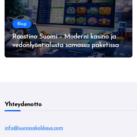
Blogi
Roostino Suomi – Moderni kasino ja
vedonlyöntialusta samassa paketissa
Yhteydenotto
info@uunissakokkaus.com