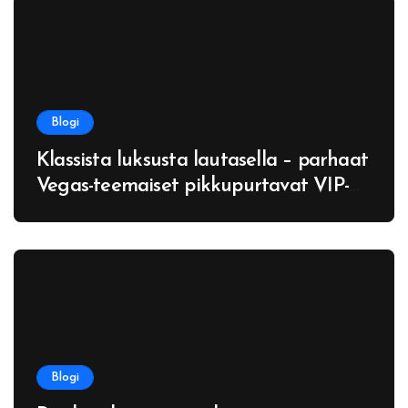
Blogi
Klassista luksusta lautasella – parhaat
Vegas-teemaiset pikkupurtavat VIP-
koti-iltoihin
Blogi