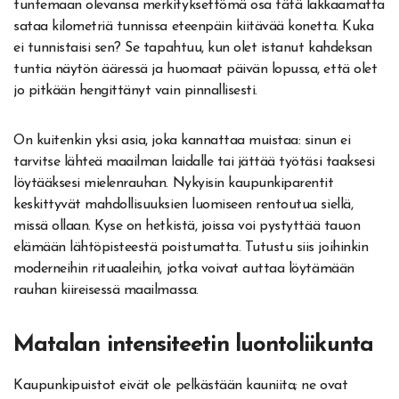
tuntemaan olevansa merkityksettömä osa tätä lakkaamatta
sataa kilometriä tunnissa eteenpäin kiitävää konetta. Kuka
ei tunnistaisi sen? Se tapahtuu, kun olet istanut kahdeksan
tuntia näytön ääressä ja huomaat päivän lopussa, että olet
jo pitkään hengittänyt vain pinnallisesti.
On kuitenkin yksi asia, joka kannattaa muistaa: sinun ei
tarvitse lähteä maailman laidalle tai jättää työtäsi taaksesi
löytääksesi mielenrauhan. Nykyisin kaupunkiparentit
keskittyvät mahdollisuuksien luomiseen rentoutua siellä,
missä ollaan. Kyse on hetkistä, joissa voi pystyttää tauon
elämään lähtöpisteestä poistumatta. Tutustu siis joihinkin
moderneihin rituaaleihin, jotka voivat auttaa löytämään
rauhan kiireisessä maailmassa.
Matalan intensiteetin luontoliikunta
Kaupunkipuistot eivät ole pelkästään kauniita; ne ovat