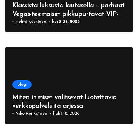
Klassista luksusta lautasella – parhaat
Vegas-teemaiset pikkupurtavat VIP-
koti-iltoihin
Helmi Koskinen
kesä 24, 2026
Blogi
Miten ihmiset valitsevat luotettavia
verkkopalveluita arjessa
Niko Ronkainen
huhti 8, 2026