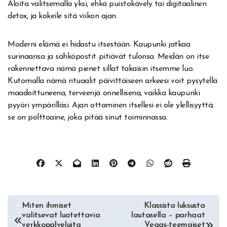
Aloita valitsemalla yksi, ehkä puistokävely tai digitaalinen
detox, ja kokeile sitä viikon ajan.
Moderni elämä ei hidastu itsestään. Kaupunki jatkaa
surinaansa ja sähköpostit pitiävät tulonsa. Meidän on itse
rakennettava nämä pienet sillat takaisin itsemme luo.
Kutomalla nämä rituaalit päivittäiseen arkeesi voit pysytellä
maadoittuneena, terveenjä onnellisena, vaikka kaupunki
pyyöri ympärilläsi. Ajan ottaminen itsellesi ei ole ylellisyyttä;
se on polttoaine, joka pitää sinut toiminnassa.
Artikkelien
Miten ihmiset
Klassista luksusta
valitsevat luotettavia
lautasella – parhaat
selaus
verkkopalveluita
Vegas-teemaiset