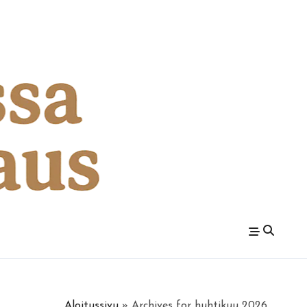
Aloitussivu
»
Archives for huhtikuu 2026