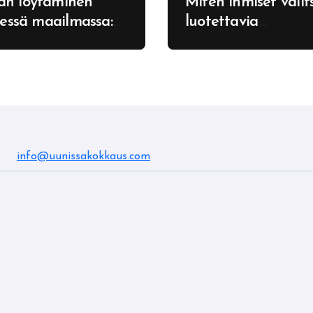
an löytäminen
Miten ihmiset valit
isessä maailmassa:
luotettavia
nit
verkkopalveluita ar
nkiparentit
info@uunissakokkaus.com