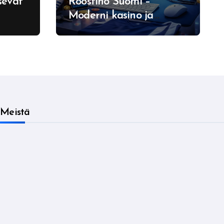
sevat
Roostino Suomi –
Moderni kasino ja
jessa
vedonlyöntialusta
samassa paketissa
Meistä