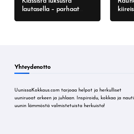
Klassista luksusta
Rauh
lautasella – parhaat
kiire
Vegas-teemaiset
moder
pikkupurtavat VIP-koti-
kaupu
iltoihin
Yhteydenotto
UunissaKokkaus.com tarjoaa helpot ja herkulliset
uuniruoat arkeen ja juhlaan. Inspiroidu, kokkaa ja nauti
uunin lämmöstä valmistetuista herkuista!