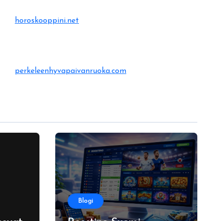
horoskooppini.net
perkeleenhyvapaivanruoka.com
Blogi